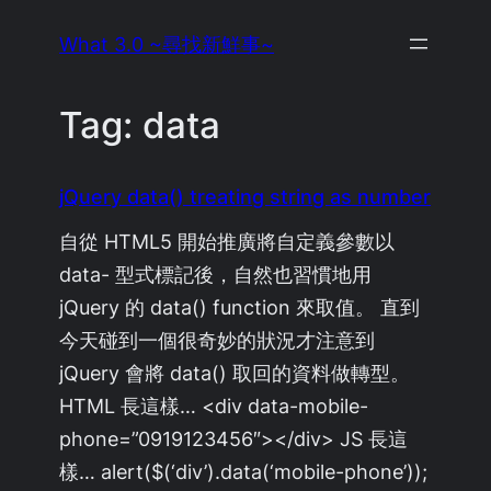
Skip
What 3.0 ~尋找新鮮事~
to
content
Tag:
data
jQuery data() treating string as number
自從 HTML5 開始推廣將自定義參數以
data- 型式標記後，自然也習慣地用
jQuery 的 data() function 來取值。 直到
今天碰到一個很奇妙的狀況才注意到
jQuery 會將 data() 取回的資料做轉型。
HTML 長這樣… <div data-mobile-
phone=”0919123456″></div> JS 長這
樣… alert($(‘div’).data(‘mobile-phone’));