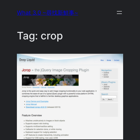
Skip
What 3.0 ~尋找新鮮事~
to
content
Tag:
crop