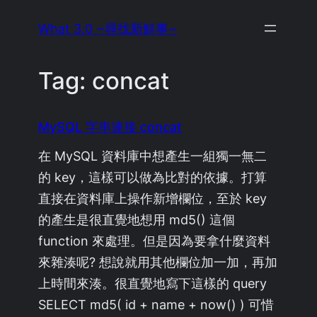
Skip
What 3.0 ~尋找新鮮事~
to
content
Tag:
concat
MySQL 字串連接 concat
在 MySQL 資料庫中想產生一組獨一無二
的 key，這樣可以做為比對的依據。打算
直接在資料庫上操作新增欄位，至於 key
的產生是很直覺地想用 md5() 這個
function 來處理。但是因為要拿什麼資料
來雜湊呢? 想說就用其他欄位加一加，再加
上時間來湊。很直覺地寫下這樣的 query
SELECT md5( id + name + now() ) 可惜