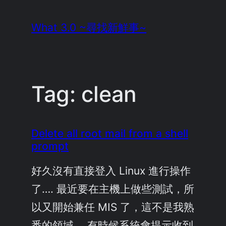
Skip
What 3.0 ~尋找新鮮事~
to
content
Tag:
clean
Delete all root mail from a shell
prompt
好久沒有直接登入 Linux 進行操作
了…. 最近要在主機上做些測試，所
以又開始兼任 MIS 了，這不是我熟
悉的領域。 有時候系統會提示收到