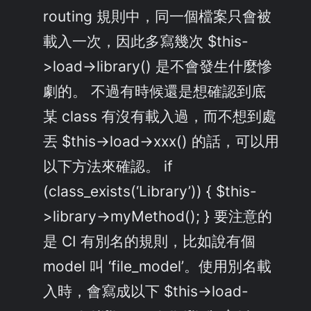
routing 規則中，同一個檔案只會被
載入一次，因此多寫幾次 $this-
>load->library() 是不會發生什麼慘
劇的。 不過有時候還是想確認到底
某 class 有沒有載入過，而不想到處
丟 $this->load->xxx() 的話，可以用
以下方法來確認。 if
(class_exists(‘Library’)) { $this-
>library->myMethod(); } 要注意的
是 CI 有別名的規則，比如說有個
model 叫 ‘file_model’。使用別名載
入時，會寫成以下 $this->load-