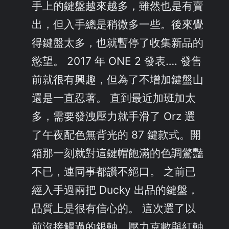
手上的鍵盤越來越多，雖然也是有賣
出，但入手總是稍微多一些。後來覺
得鍵盤太多，也就暫停了收集新品的
慾望。 2017 年 ONE 2 發表…. 發售
前就很有興趣，但為了不增加鍵盤山
還是一直忍著。 直到最近加班加太
多，需要發洩壓力就手滑了 Orz 選
了午夜配色無背光的 87 鍵款式。開
箱那一刻就對這鍵帽飽滿的色調驚豔
不已，連同事都讚不絕口。 之前已
經入手過兩把 Ducky 出品的鍵盤，
品質上是很有信心的。 這次選了以
前沒接觸過的銀軸，壓力克數與紅軸