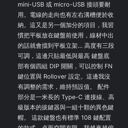
mini-USB 或 micro-USB 接頭要耐
用。電線的走向也有左右溝槽便於收
納。這又是另一個加分的項目，我習
慣把平板放在鍵盤前使用，線材中出
的話就會擋到平板立架… 高度有三段
可調，這邊只貼最低與最高 鍵盤底
部有個四組 DIP 開關，可以控制 FN
鍵位置與 Rollover 設定。這邊我沒
有調整的需求，維持預設值。 配件
部分是一米長的 Type-C 連接線、高
級版本的拔鍵器與一組十顆的異色鍵
帽。 這款鍵盤也有標準 108 鍵配置
的款式。桌面空間有限，我越來越偏