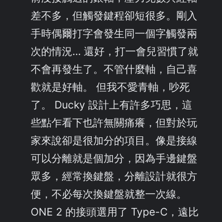
差不多，但觸發鍵程卻短很多。剛入
手時偶爾打字會發生同一個字觸發兩
次的情況… 還好，打一會兒習慣了就
不會再發生了。不管什麼軸，自己喜
歡就是好軸。 但我不愛青軸，吵死
了。 Ducky 設計上有許多巧思，這
些點乍看下也許無關痛癢，但對於玩
家來說卻是很加分的項目。像是接線
可以分離就是個加分，因為手邊鍵盤
眾多，經常換鍵盤，分離設計就很方
便，不必每次換鍵盤就整一次線。
ONE 2 的接頭選用了 Type-C，遠比