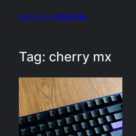
Skip
What 3.0 ~尋找新鮮事~
to
content
Tag:
cherry mx