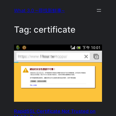
Skip
What 3.0 ~尋找新鮮事~
to
content
Tag:
certificate
RapidSSL Certificate Not Trusted on