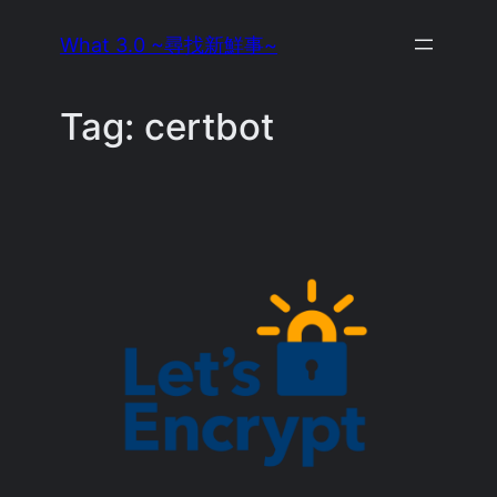
Skip
What 3.0 ~尋找新鮮事~
to
content
Tag:
certbot