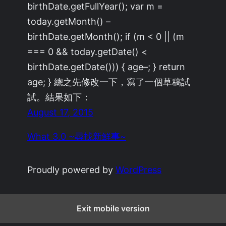
birthDate.getFullYear(); var m =
today.getMonth() –
birthDate.getMonth(); if (m < 0 || (m
=== 0 && today.getDate() <
birthDate.getDate())) { age–; } return
age; } 總之先修改一下，寫了一個草稿試
試。結果如下：
August 17, 2015
What 3.0 ~尋找新鮮事~
Proudly powered by
WordPress
Exit mobile version