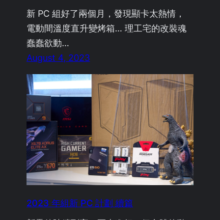
新 PC 組好了兩個月，發現顯卡太熱情，
電動間溫度直升變烤箱… 理工宅的改裝魂
蠢蠢欲動…
August 4, 2023
2023 年組新 PC 計劃 續篇