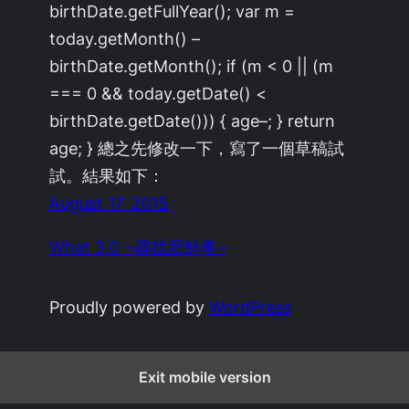
birthDate.getFullYear(); var m =
today.getMonth() –
birthDate.getMonth(); if (m < 0 || (m
=== 0 && today.getDate() <
birthDate.getDate())) { age–; } return
age; } 總之先修改一下，寫了一個草稿試
試。結果如下：
August 17, 2015
What 3.0 ~尋找新鮮事~
Proudly powered by
WordPress
Exit mobile version