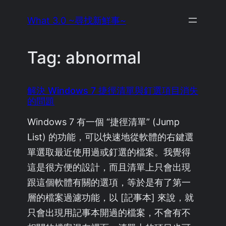
Skip
What 3.0 ~尋找新鮮事~
to
content
Tag:
abnormal
解決 Windows 7 捷徑清單與釘選項目消失
的問題
Windows 7 有一個 “捷徑清單” (Jump
List) 的功能，可以快速地從軟體的右鍵選
單選取最近使用過或釘選的檔案。我覺得
這是很方便的設計，而且清單上只會出現
跟這個軟體有關的選項，等於是有了第一
層的檔案過濾功能，以 [記事本] 來說，就
只會出現用記事本開過的檔案，不會有不