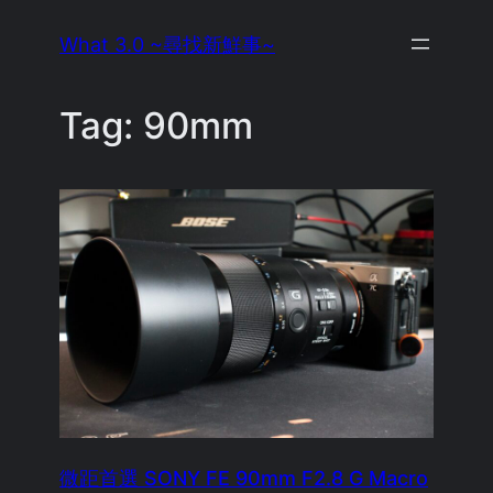
Skip
What 3.0 ~尋找新鮮事~
to
content
Tag:
90mm
微距首選 SONY FE 90mm F2.8 G Macro