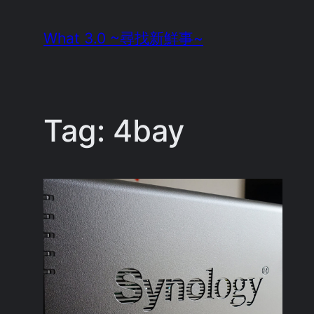
Skip
What 3.0 ~尋找新鮮事~
to
content
Tag:
4bay