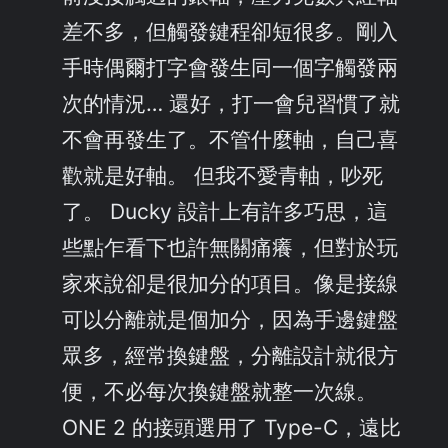
差不多，但觸發鍵程卻短很多。剛入
手時偶爾打字會發生同一個字觸發兩
次的情況… 還好，打一會兒習慣了就
不會再發生了。不管什麼軸，自己喜
歡就是好軸。 但我不愛青軸，吵死
了。 Ducky 設計上有許多巧思，這
些點乍看下也許無關痛癢，但對於玩
家來說卻是很加分的項目。像是接線
可以分離就是個加分，因為手邊鍵盤
眾多，經常換鍵盤，分離設計就很方
便，不必每次換鍵盤就整一次線。
ONE 2 的接頭選用了 Type-C，遠比