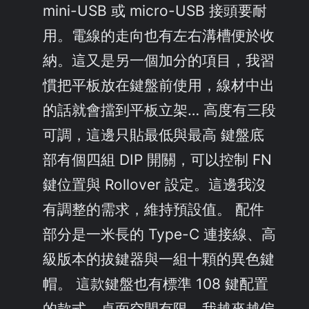
mini-USB 或 micro-USB 接頭要耐
用。電線的走向也有左右溝槽便於收
納。這又是另一個加分的項目，我習
慣把平板放在鍵盤前使用，線材中出
的話就會擋到平板立架… 高度有三段
可調，這邊只貼最低與最高 鍵盤底
部有個四組 DIP 開關，可以控制 FN
鍵位置與 Rollover 設定。這邊我沒
有調整的需求，維持預設值。 配件
部分是一米長的 Type-C 連接線、高
級版本的拔鍵器與一組十顆的異色鍵
帽。 這款鍵盤也有標準 108 鍵配置
的款式。桌面空間有限，我越來越偏