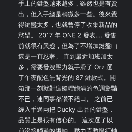
手上的鍵盤越來越多，雖然也是有賣
出，但入手總是稍微多一些。後來覺
得鍵盤太多，也就暫停了收集新品的
慾望。 2017 年 ONE 2 發表…. 發售
前就很有興趣，但為了不增加鍵盤山
還是一直忍著。 直到最近加班加太
多，需要發洩壓力就手滑了 Orz 選
了午夜配色無背光的 87 鍵款式。開
箱那一刻就對這鍵帽飽滿的色調驚豔
不已，連同事都讚不絕口。 之前已
經入手過兩把 Ducky 出品的鍵盤，
品質上是很有信心的。 這次選了以
前沒接觸過的銀軸，壓力克數與紅軸