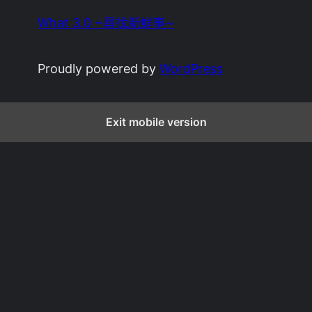
What 3.0 ~尋找新鮮事~
Proudly powered by
WordPress
Exit mobile version