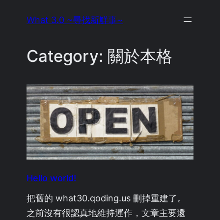
Skip
What 3.0 ~尋找新鮮事~
to
content
Category:
關於本格
Hello world!
把舊的 what30.qoding.us 刪掉重建了。
之前沒有很認真地維持運作，文章主要還