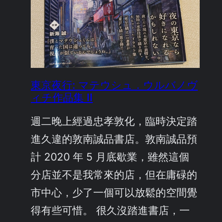
東京夜行: マテウシュ．ウルバノヴ
ィチ作品集 II
週二晚上經過忠孝敦化，臨時決定踏
進久違的敦南誠品書店。敦南誠品預
計 2020 年 5 月底歇業，雖然這個
分店並不是我常來的店，但在庸碌的
市中心，少了一個可以放鬆的空間覺
得有些可惜。 很久沒踏進書店，一