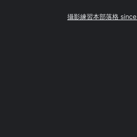
攝影練習
本部落格 since
畫