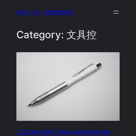
Skip
What 3.0 ~尋找新鮮事~
to
content
Category:
文具控
三菱 UNI KURU TOGA ADVANCE M5-