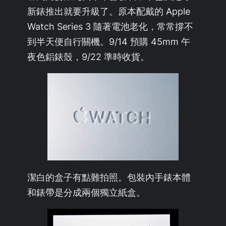
新錶推出就要升級了。原本配戴的 Apple
Watch Series 3 隨著電池老化，常常撐不
到半天便自行關機。9/14 預購 45mm 午
夜色鋁錶殼，9/22 準時收貨。
潔白的盒子有點難拍照。包裝內手錶本體
和錶帶是分成兩個獨立紙盒。