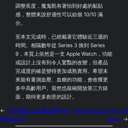
調整長度，魔鬼氈有著怡到好處的黏貼
感，整體來說舒適性可以給個 10/10 滿
分。
至本文完成時，已經戴著它體驗近三週的
時間。相隔數年從 Series 3 換到 Series
9，本質上依然是一支 Apple Watch，功能
或設計上沒有到令人驚豔的改變，但產品
完成度的確是變得更加成熟實用。希望未
來能有量測血壓、血糖的功能，會收獲更
多中高齡用戶。當然也敲碗開放第三方錶
面，期待更多創意的設計。
←
親子景點 台北 國立臺灣博
Apple Macbook Pro M1
物館鐵道部
(pro)
→