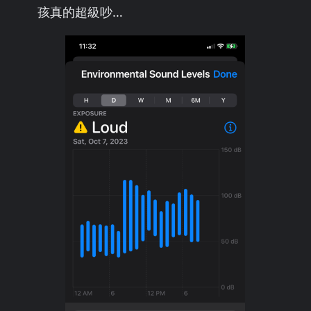
孩真的超級吵…