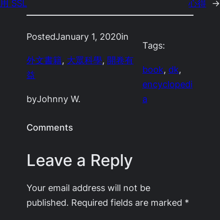
用 SSL
心得
→
Posted
January 1, 2020
in
Tags:
外文書籍
, 
大眾科學
, 
開卷有
book
, 
dk
, 
益
encyclopedi
by
Johnny W.
a
Comments
Leave a Reply
Your email address will not be
published.
Required fields are marked
*