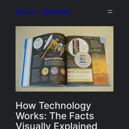
Skip
What 3.0 ~尋找新鮮事~
to
content
How Technology
Works: The Facts
Visually Explained