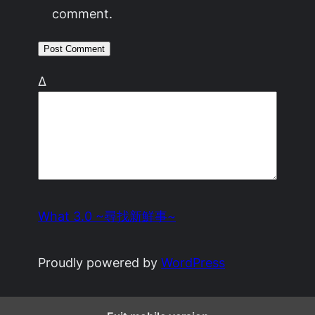
comment.
Δ
What 3.0 ~尋找新鮮事~
Proudly powered by
WordPress