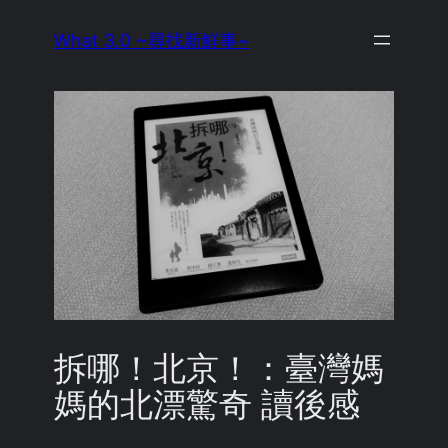
Skip
What 3.0 ~尋找新鮮事~
to
content
拆哪！北京！：臺灣媽
媽的北漂驚奇 讀後感