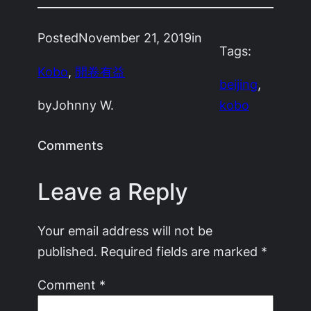
Posted
November 21, 2019
in
Tags:
Kobo
, 
開卷有益
beijing
, 
by
Johnny W.
kobo
Comments
Leave a Reply
Your email address will not be
published.
Required fields are marked
*
Comment
*