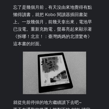
忘了是幾個月前，有天沒由來地覺得有點
懶得讀書，就把 Kobo 閱讀器插回書架
上。一放幾個月，前幾天拿出來，電池早
已沒電。重新充飽電，螢幕亮起來顯示著
《拆哪！北京！：臺灣媽媽的北漂驚奇》
這本書的封面。
就從先前停掉的地方繼續讀下去吧~