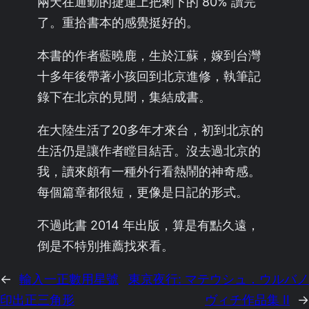
兩天在通勤的捷運上把剩下的 80% 讀完
了。重拾書本的感覺挺好的。
本書的作者藍曉鹿，生於江蘇，嫁到台灣
十多年後帶著小孩回到北京進修，執筆記
錄下在北京的見聞，集結成書。
在大陸生活了20多年才來台，初到北京的
生活仍是讓作者瞠目結舌。沒去過北京的
我，讀來頗有一種外行看熱鬧的神奇感。
每個篇章都很短，更像是日記的形式。
不過此書 2014 年出版，算是有點久遠，
倒是不特別推薦找來看。
←
輸入一正數用星號
東京夜行: マテウシュ．ウルバノ
印出正三角形
ヴィチ作品集 II
→