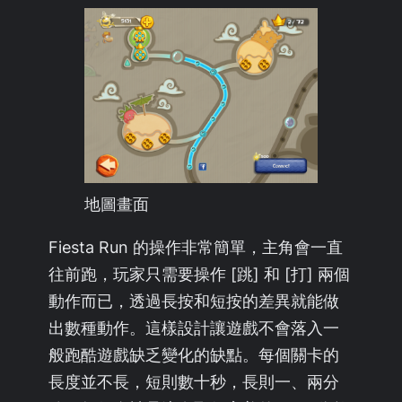
地圖畫面
Fiesta Run 的操作非常簡單，主角會一直
往前跑，玩家只需要操作 [跳] 和 [打] 兩個
動作而已，透過長按和短按的差異就能做
出數種動作。這樣設計讓遊戲不會落入一
般跑酷遊戲缺乏變化的缺點。每個關卡的
長度並不長，短則數十秒，長則一、兩分