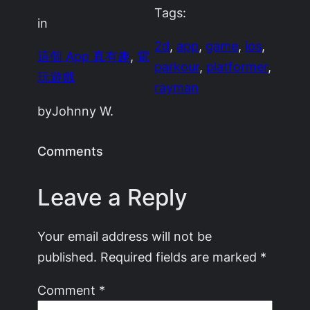
Tags:
in
2d
, 
app
, 
game
, 
ios
, 
這個 App 真有趣
, 
電
parkour
, 
platformer
, 
玩遊戲
rayman
by
Johnny W.
Comments
Leave a Reply
Your email address will not be
published.
Required fields are marked
*
Comment
*