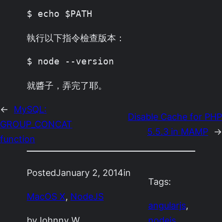
$ echo $PATH
執行以下指令檢查版本：
$ node --version
就醬子，弄完了耶。
←
MySQL:
Disable Cache for PHP
GROUP_CONCAT
5.5.3 in MAMP
→
function
Posted
January 2, 2014
in
Tags:
MacOS X
, 
NodeJS
angularjs
, 
by
Johnny W.
nodejs