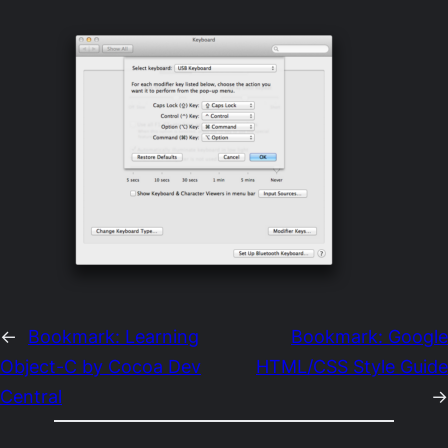
←
Bookmark: Learning
Bookmark: Google
Object-C by Cocoa Dev
HTML/CSS Style Guide
Central
→