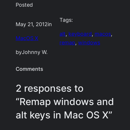
Posted
Tags:
May 21, 2012
in
alt
, 
keyboard
, 
macos
, 
MacOS X
remap
, 
windows
by
Johnny W.
Comments
2 responses to
“Remap windows and
alt keys in Mac OS X”