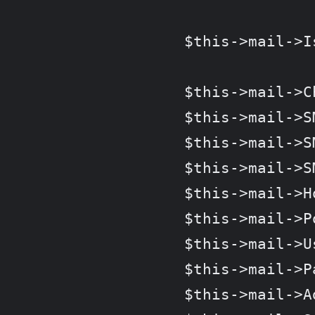
		$this->mail->IsSMTP(); // telling the class to use SMTP

		$this->mail->CharSet = "utf-8";                  // 一定要設定 CharSet 才能正確處理中文

		$this->mail->SMTPDebug  = 0;                     // enables SMTP debug information

		$this->mail->SMTPAuth   = true;                  // enable SMTP authentication

		$this->mail->SMTPSecure = "ssl";                 // sets the prefix to the servier

		$this->mail->Host       = "smtp.gmail.com";      // sets GMAIL as the SMTP server

		$this->mail->Port       = 465;                   // set the SMTP port for the GMAIL server

		$this->mail->Username   = "YOUR_GAMIL@gmail.com";// GMAIL username

		$this->mail->Password   = "YOUR_PASSWORD";       // GMAIL password

		$this->mail->AddReplyTo('YOUR_GAMIL@gmail.com', 'YOUR_NAME');
