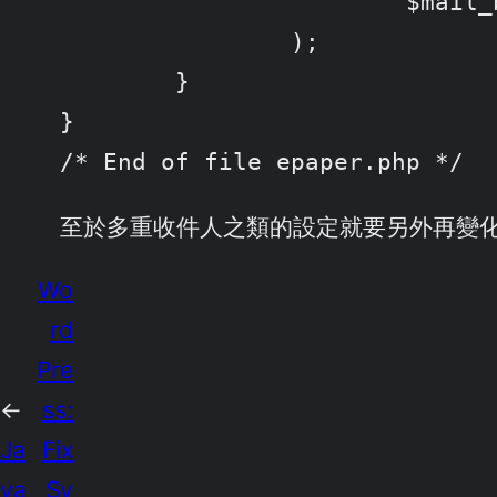
			$mail_body

		);

	}

}

/* End of file epaper.php */
至於多重收件人之類的設定就要另外再變
Wo
rd
Pre
←
ss:
Ja
Fix
va
Sy