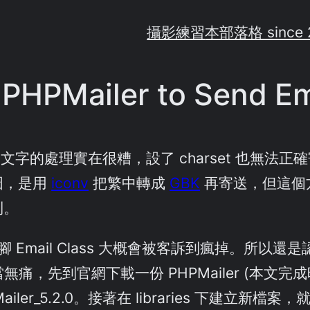
攝影練習
本部落格 since 
 PHPMailer to Send Em
對雙位元文字的處理實在很糟，設了 charset 也無法正確寄出
囧，是用
iconv
把繁中轉成
GBK
再寄送，但這個方法
制。
 Email Class 大概會被客訴到瘋掉。所以
 相當無痛，先到官網下載一份 PHPMailer (本文
HPMailer_5.2.0。接著在 libraries 下建立新檔案，