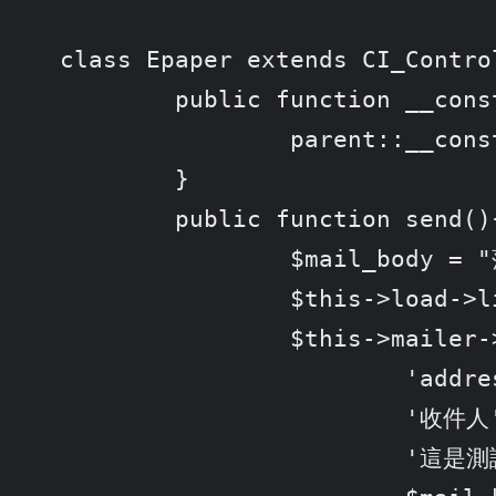
class Epaper extends CI_Control
	public function __construct(){

		parent::__construct();

	}

	public function send(){

		$mail_body = "落落長的內文";

		$this->load->library('mailer');

		$this->mailer->sendmail(

			'address@example.com',

			'收件人',

			'這是測試信 '.date('Y-m-d H:i:s'),
