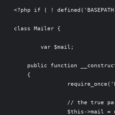
<?php if ( ! defined('BASEPATH
class Mailer {

	var $mail;

    public function __construct
    {

		require_once('PHPMailer_5.2.0/class.phpmailer.php');

		// the true param means it will throw exceptions on errors, which we need to catch

		$this->mail = new PHPMailer(true);
