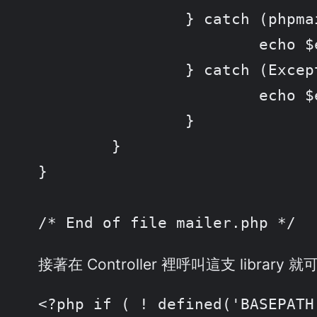
		} catch (phpmailerException $e) {

			echo $e->errorMessage(); //Pretty error messages from PHPMailer

		} catch (Exception $e) {

			echo $e->getMessage(); //Boring error messages from anything else!

		}

	}

}

/* End of file mailer.php */
接著在 Controller 裡呼叫這支 librar
<?php if ( ! defined('BASEPATH