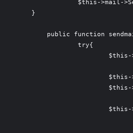
		$this->mail->SetFrom('YOUR_GAMIL@gmail.com', 'YOUR_NAME');

    }

	public function sendmail($to, $to_name, $subject, $body){

		try{

			$this->mail->AddAddress($to, $to_name);

			$this->mail->Subject = $subject;

			$this->mail->Body    = $body;

			$this->mail->Send();

				echo "Message Sent OK</p>\n"