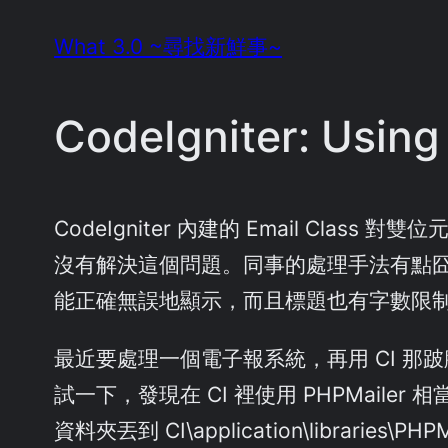
Skip
What 3.0 ~尋找新鮮事~
to
content
CodeIgniter: Using
CodeIgniter 內建的 Email Class 
沒有解決這個問題。同事的處理手法有點
能正確無誤地顯示，而且標題也有字數限
最近要處理一個電子報系統，再用 CI 那跛腳
試一下，發現在 CI 裡使用 PHPMailer
資料夾丟到 CI\application\libraries\P