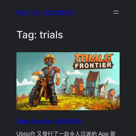
Skip
What 3.0 ~尋找新鮮事~
to
content
Tag:
trials
Trials Frontier 特技摩托賽
Ubisoft 又發行了一款令人沉迷的 App 新