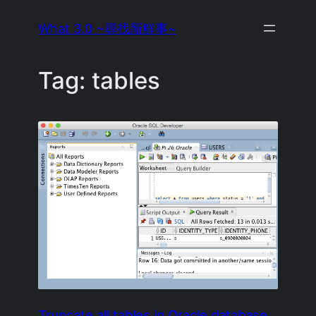
Skip
What 3.0 ~尋找新鮮事~
to
content
Tag:
tables
Truncate all tables in Oracle database