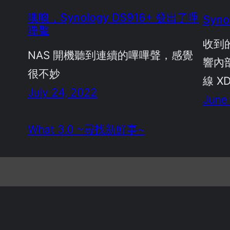
噢噢，Synology DS916+ 發出了嗶
Syno
嗶聲
收到
NAS 開機聽到連續的嗶嗶聲，感覺
響內
很不妙
線 X
July 24, 2022
June 
What 3.0 ~尋找新鮮事~