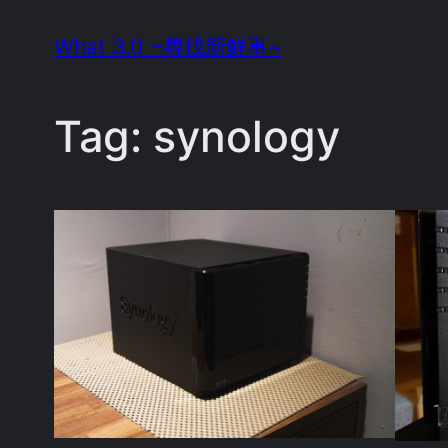
Skip
What 3.0 ~尋找新鮮事~
to
content
Tag:
synology