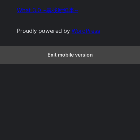
What 3.0 ~尋找新鮮事~
Proudly powered by
WordPress
Exit mobile version