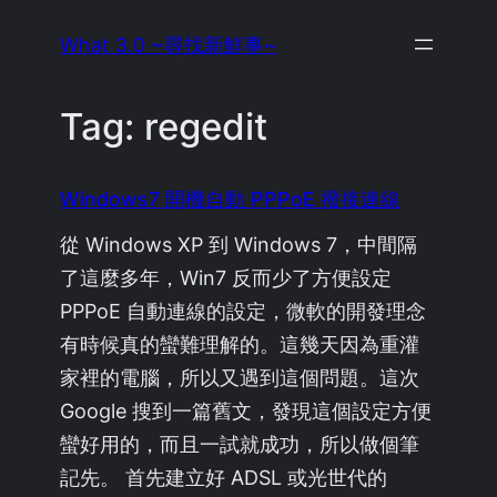
Skip
What 3.0 ~尋找新鮮事~
to
content
Tag:
regedit
Windows7 開機自動 PPPoE 撥接連線
從 Windows XP 到 Windows 7，中間隔
了這麼多年，Win7 反而少了方便設定
PPPoE 自動連線的設定，微軟的開發理念
有時候真的蠻難理解的。這幾天因為重灌
家裡的電腦，所以又遇到這個問題。這次
Google 搜到一篇舊文，發現這個設定方便
蠻好用的，而且一試就成功，所以做個筆
記先。 首先建立好 ADSL 或光世代的