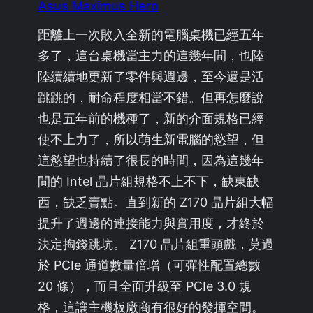
Asus Maximus Hero
距離上一次敗入全新的電腦桌機已經五年
多了，這台桌機當主力的這幾年間，也陸
陸續續地更新了零件與週邊，至今還是活
跳跳的，耐命程度相當不錯。但再怎麼說
也是五年前的機種了，新的介面規格已經
使不上力了，所以萌生新電腦的慾望，但
這慾望也持續了很長的時間，因為這幾年
間的 Intel 晶片組規格不上不下，缺東缺
西，缺乏賣點。直到新的 Z170 晶片組大幅
提升了週邊的連接能力與實用度，才終於
決定掏錢跳坑。 Z170 晶片組重頭戲，莫過
於 PCIe 通道數量倍增（可彈性配置總數
20 條），而且全面升級至 PCIe 3.0 規
格，這讓主機板廠商有很好的發揮空間。