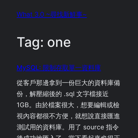
Skip
What 3.0 ~尋找新鮮事~
to
content
Tag:
one
MySQL: 限制存取單一資料庫
從客戶那邊拿到一份巨大的資料庫備
份，解壓縮後的 .sql 文字檔接近
1GB。由於檔案很大，想要編輯或檢
視內容都很不方便，就想說直接匯進
測試用的資料庫。用了 source 指令
後成功地匯入了，當下看起來也很正