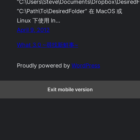
“C:\Users\Steve\Documents\Dropbox\DesiredF
“C:\Path\To\DesiredFolder” 在 MacOS 或
Linux 下使用 ln…
April 9, 2012
What 3.0 ~尋找新鮮事~
Proudly powered by
WordPress
Exit mobile version