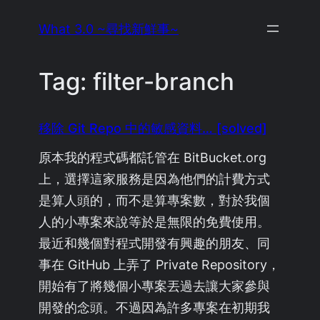
Skip
What 3.0 ~尋找新鮮事~
to
content
Tag:
filter-branch
移除 Git Repo 中的敏感資料… [solved]
原本我的程式碼都託管在 BitBucket.org
上，選擇這家服務是因為他們的計費方式
是算人頭的，而不是算專案數，對於我個
人的小專案來說等於是無限的免費使用。
最近和幾個對程式開發有興趣的朋友、同
事在 GitHub 上弄了 Private Repository，
開始有了將幾個小專案丟過去讓大家參與
開發的念頭。不過因為許多專案在初期我