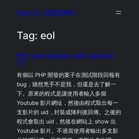
Skip
What 3.0 ~尋找新鮮事~
to
content
Tag:
eol
PHP: Using explode() with seperator
"\n"
有個以 PHP 開發的案子在測試階段回報有
bug，雖然兇手不是我，但還是去了解一
下。原來的程式是讓使用者輸入多個
Youtube 影片網址，然後由程式取出每一
支影片的 uid，封裝成陣列後回傳。之後的
程式會取出 uid，然後在網站上 show 出
Youtube 影片。不過當使用者輸出多支影