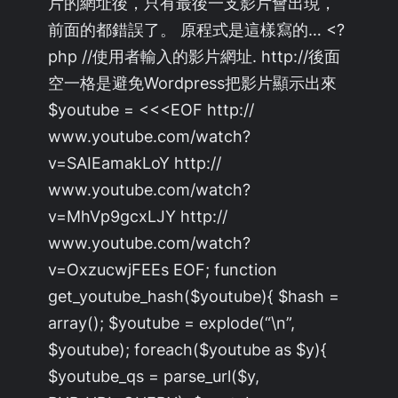
片的網址後，只有最後一支影片會出現，
前面的都錯誤了。 原程式是這樣寫的… <?
php //使用者輸入的影片網址. http://後面
空一格是避免Wordpress把影片顯示出來
$youtube = <<<EOF http://
www.youtube.com/watch?
v=SAIEamakLoY http://
www.youtube.com/watch?
v=MhVp9gcxLJY http://
www.youtube.com/watch?
v=OxzucwjFEEs EOF; function
get_youtube_hash($youtube){ $hash =
array(); $youtube = explode(“\n”,
$youtube); foreach($youtube as $y){
$youtube_qs = parse_url($y,