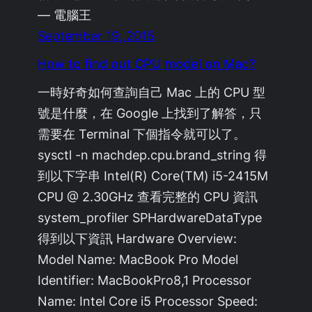
— 電腦王
September 19, 2015
How to find out CPU model on Mac?
一時好奇如何查詢自己 Mac 上的 CPU 型
號是什麼，在 Google 上找到了解答，只
需要在 Terminal 下個指令就可以了。
sysctl -n machdep.cpu.brand_string 得
到以下字串 Intel(R) Core(TM) i5-2415M
CPU @ 2.30GHz 查看完整的 CPU 資訊
system_profiler SPHardwareDataType
得到以下資訊 Hardware Overview:
Model Name: MacBook Pro Model
Identifier: MacBookPro8,1 Processor
Name: Intel Core i5 Processor Speed: