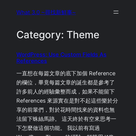
Skip
What 3.0 ~尋找新鮮事~
to
content
Category:
Theme
WordPress: Use Custom Fields As
References
一直想在每篇文章的底下加個 Reference
的欄位，畢竟每篇文章的誕生都是參考了
許多前人的經驗彙整而成，如果不能留下
References 來源實在是對不起這些樂於分
享的前輩們，對於花時間找來的資料也無
法留下蛛絲馬跡。 這天終於有空來思考一
下怎麼做這個功能。 我以前有寫過