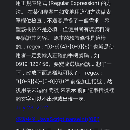
用正規表達式 (Regular Expression) 的方
法。 在某個專案中如常地用這個方法做表
單欄位檢查，不過客戶提了一個需求，希
望該欄位不是必填，但使用者有填資料時
要驗證其內容。 原本的驗證條件是這樣
的… regex : “[0-9]{4}-[0-9]{6}” 也就是使
用者一定要輸入正確的手機號碼，如
0919-123456。要變成選填的話… 想了一
下，改成下面這樣就可以了。 regex :
“([0-9]{4}-[0-9]{6})?” 前後加上括號，然
後用最未端的 問號 來表示 前面這串括號裡
的文字可以不出現或出現一次。
July 23, 2012
傳說中的 JavaScript parseInt('08')