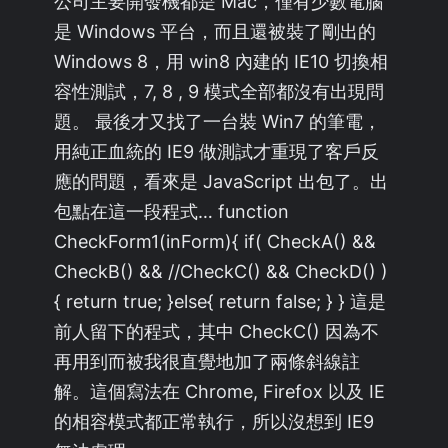
公司主要開發機都是 Mac，僅有少數電腦
是 Windows 平台，而且還被裝了剛出的
Windows 8，用 win8 內建的 IE10 切換相
容性測試，7, 8 , 9 模式全部都沒有出現問
題。 最後才又找了一台裝 Win7 的筆電，
用純正血統的 IE9 做測試才重現了客戶反
應的問題，看來是 JavaScript 出包了。出
包點在這一段程式… function
CheckForm1(inForm){ if( CheckA() &&
CheckB() && //CheckC() && CheckD() )
{ return true; }else{ return false; } } 這是
前人留下的程式，其中 CheckC() 因為不
再用到而被我很直覺地加了兩條斜線註
解。這個寫法在 Chrome, Firefox 以及 IE
的相容模式都正常執行，所以沒想到 IE9