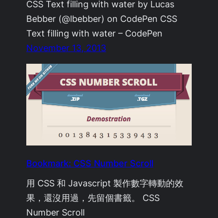
CSS Text filling with water by Lucas
Bebber (@lbebber) on CodePen CSS
Text filling with water – CodePen
November 13, 2013
Bookmark: CSS Number Scroll
用 CSS 和 Javascript 製作數字轉動的效
果，還沒用過，先留個書籤。 CSS
Number Scroll