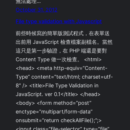
無法處理…
October 31, 2012
File type validation with Javascript
前些時候寫的簡單版測試程式，在表單送
出前用 JavaScript 檢查檔案副檔名。當然
這只是第一步驗證，在 PHP 端還是要對
Content Type 做一次檢查。 <html>
<head> <meta http-equiv=”Content-
Type” content=”text/html; charset=utf-
8″ /> <title>File Type Validation in
JavaScript. ver 0.1</title> </head>
<body> <form method=”post”
enctype=”multipart/form-data”
onsubmit=”return checkAllFile();”;>
<input class=”file-selector” type=”file”