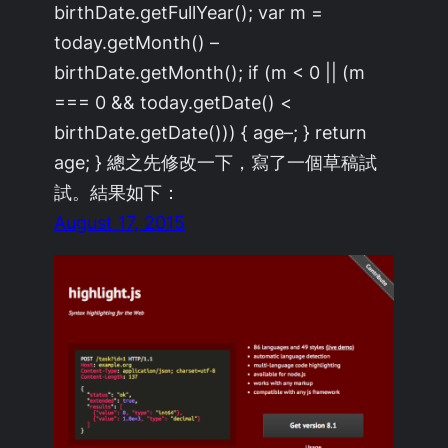
birthDate.getFullYear(); var m =
today.getMonth() –
birthDate.getMonth(); if (m < 0 || (m
=== 0 && today.getDate() <
birthDate.getDate())) { age–; } return
age; } 總之先修改一下，寫了一個草稿試
試。結果如下：
August 17, 2015