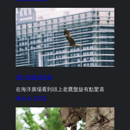
[影] 基隆港黑鳶
在海洋廣場看到頭上老鷹盤旋有點驚喜
May 8, 2023